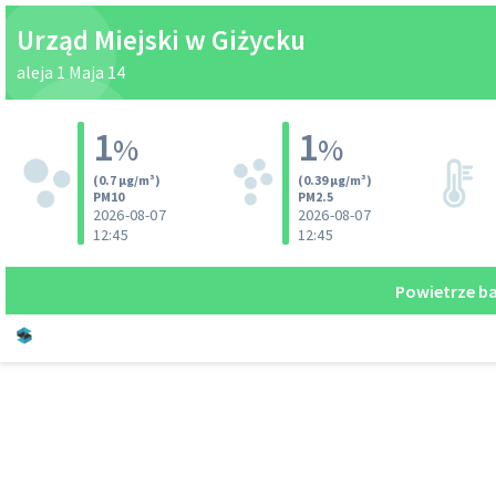
Urząd Miejski w Giżycku
aleja 1 Maja 14
1
1
%
%
(0.7 µg/m³)
(0.39 µg/m³)
PM10
PM2.5
2026-08-07
2026-08-07
12:45
12:45
Powietrze b