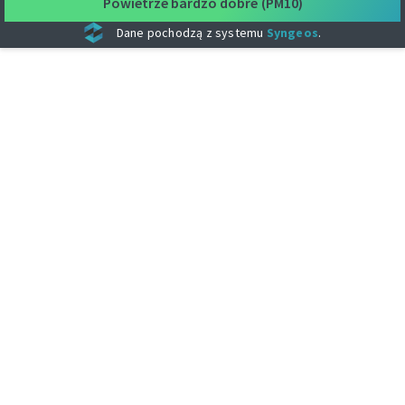
Powietrze bardzo dobre
(PM10)
Dane pochodzą z systemu
Syngeos
.