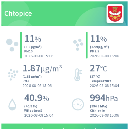
Chłopice
11
11
%
%
(5.8 µg/m³)
(2.99 µg/m³)
PM10
PM2.5
2026-08-08 15:06
2026-08-08 15:06
1.87
27
µg/m³
°C
(1.87 µg/m³)
(27 °C)
PM1
Temperatura
2026-08-08 15:06
2026-08-08 15:04
40.9
994
%
hPa
(40.9 %)
(994.2 hPa)
Wilgotność
Ciśnienie
2026-08-08 15:04
2026-08-08 15:06