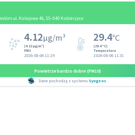
kim ul. Kolejowa 46, 55-040 Kobierzyce
4.12
29.4
µg/m³
°C
(4.12 µg/m³)
(29.4 °C)
PM1
Temperatura
2026-08-06 11:29
2026-08-06 11:31
Powietrze bardzo dobre
(PM10)
Dane pochodzą z systemu
Syngeos
.