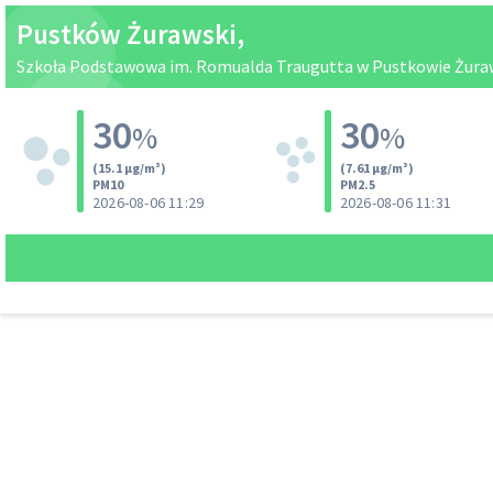
Pustków Żurawski,
Szkoła Podstawowa im. Romualda Traugutta w Pustkowie Żuraws
30
30
%
%
(15.1 µg/m³)
(7.61 µg/m³)
PM10
PM2.5
2026-08-06 11:29
2026-08-06 11:31