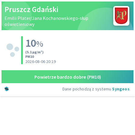
Pruszcz Gdański
Emilii Plater/Jana Kochanowskiego-słup
oświetleniowy
10
%
(5.1 µg/m³)
PM10
2026-08-06 20:19
Powietrze bardzo dobre
(PM10)
Dane pochodzą z systemu
Syngeos
.