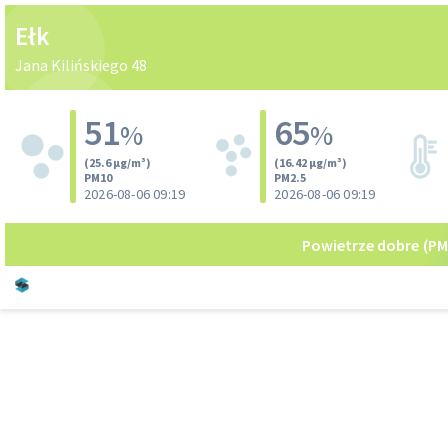
Ełk
Jana Kilińskiego 48
51
65
%
%
(25.6 µg/m³)
(16.42 µg/m³)
PM10
PM2.5
2026-08-06 09:19
2026-08-06 09:19
Powietrze dobre
(PM