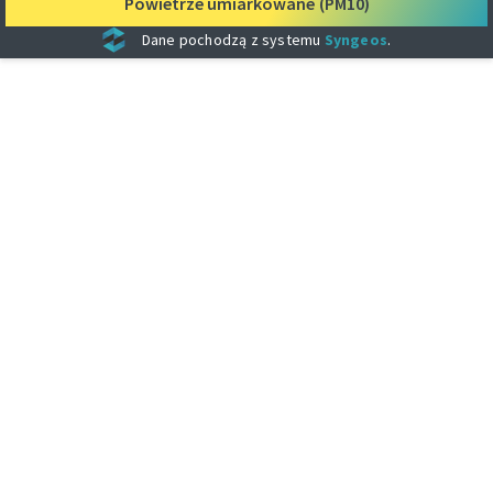
Powietrze umiarkowane
(PM10)
Dane pochodzą z systemu
Syngeos
.