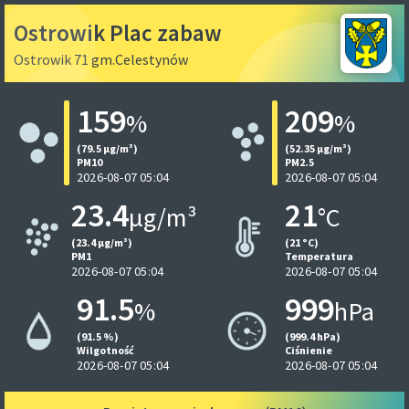
Ostrowik Plac zabaw
Ostrowik 71 gm.Celestynów
159
209
%
%
(79.5 µg/m³)
(52.35 µg/m³)
PM10
PM2.5
2026-08-07 05:04
2026-08-07 05:04
23.4
21
µg/m³
°C
(23.4 µg/m³)
(21 °C)
PM1
Temperatura
2026-08-07 05:04
2026-08-07 05:04
91.5
999
%
hPa
(91.5 %)
(999.4 hPa)
Wilgotność
Ciśnienie
2026-08-07 05:04
2026-08-07 05:04