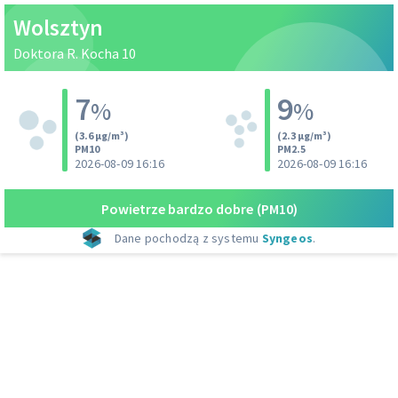
Wolsztyn
Doktora R. Kocha 10
7
9
%
%
(3.6 µg/m³)
(2.3 µg/m³)
PM10
PM2.5
2026-08-09 16:16
2026-08-09 16:16
Powietrze bardzo dobre
(PM10)
Dane pochodzą z systemu
Syngeos
.