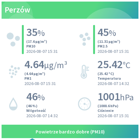
Perzów
35
45
%
%
(17.6 µg/m³)
(11.31 µg/m³)
PM10
PM2.5
2026-08-07 15:31
2026-08-07 15:31
4.64
25.42
µg/m³
°C
(4.64 µg/m³)
(25.42 °C)
PM1
Temperatura
2026-08-07 15:31
2026-08-07 14:32
46
1001
%
hPa
(46 %)
(1000.6 hPa)
Wilgotność
Ciśnienie
2026-08-07 14:32
2026-08-07 15:31
Powietrze bardzo dobre
(PM10)