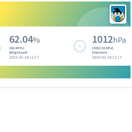
62.04
1012
%
hPa
(62.04 %)
(1012.31 hPa)
Wilgotność
Ciśnienie
2025-02-24 12:17
2025-02-24 12:17