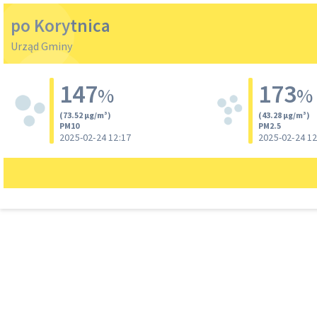
po Korytnica
Urząd Gminy
147
173
%
%
(73.52 µg/m³)
(43.28 µg/m³)
PM10
PM2.5
2025-02-24 12:17
2025-02-24 12