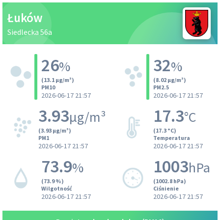
Łuków
Siedlecka 56a
26
32
%
%
(13.1 µg/m³)
(8.02 µg/m³)
PM10
PM2.5
2026-06-17 21:57
2026-06-17 21:57
3.93
17.3
µg/m³
°C
(3.93 µg/m³)
(17.3 °C)
PM1
Temperatura
2026-06-17 21:57
2026-06-17 21:57
73.9
1003
%
hPa
(73.9 %)
(1002.8 hPa)
Wilgotność
Ciśnienie
2026-06-17 21:57
2026-06-17 21:57