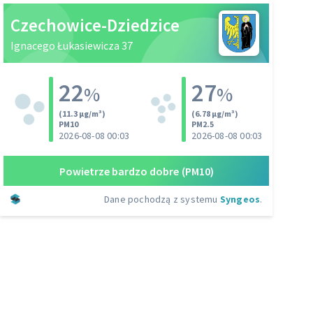
Czechowice-Dziedzice
Ignacego Łukasiewicza 37
22
27
%
%
(11.3 µg/m³)
(6.78 µg/m³)
PM10
PM2.5
2026-08-08 00:03
2026-08-08 00:03
Powietrze bardzo dobre
(PM10)
Dane pochodzą z systemu
Syngeos
.