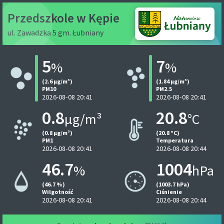
Przedszkole w Kępie
ul. Zawadzka 5 gm. Łubniany
5
7
%
%
(2.6 µg/m³)
(1.84 µg/m³)
PM10
PM2.5
2026-08-08 20:41
2026-08-08 20:41
0.8
20.8
µg/m³
°C
(0.8 µg/m³)
(20.8 °C)
PM1
Temperatura
2026-08-08 20:41
2026-08-08 20:44
46.7
1004
%
hPa
(46.7 %)
(1003.7 hPa)
Wilgotność
Ciśnienie
2026-08-08 20:41
2026-08-08 20:44