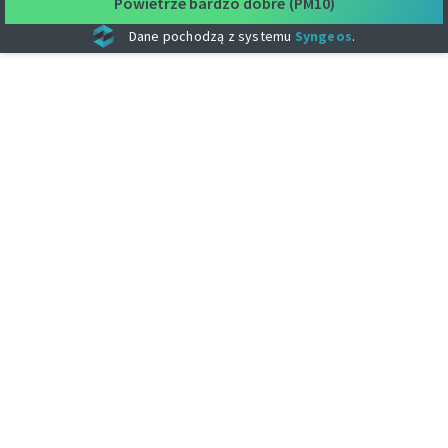
Powietrze bardzo dobre
(PM10)
Dane pochodzą z systemu
Syngeos
.