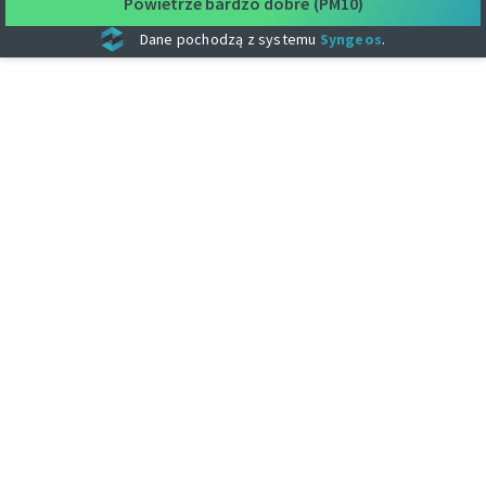
Powietrze bardzo dobre
(PM10)
Dane pochodzą z systemu
Syngeos
.