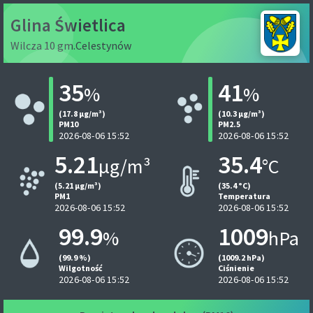
Glina Świetlica
Wilcza 10 gm.Celestynów
35
41
%
%
(17.8 µg/m³)
(10.3 µg/m³)
PM10
PM2.5
2026-08-06 15:52
2026-08-06 15:52
5.21
35.4
µg/m³
°C
(5.21 µg/m³)
(35.4 °C)
PM1
Temperatura
2026-08-06 15:52
2026-08-06 15:52
99.9
1009
%
hPa
(99.9 %)
(1009.2 hPa)
Wilgotność
Ciśnienie
2026-08-06 15:52
2026-08-06 15:52