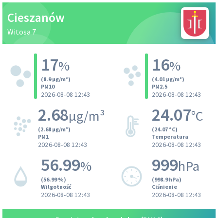
Cieszanów
Witosa 7
17
16
%
%
(8.9 µg/m³)
(4.01 µg/m³)
PM10
PM2.5
2026-08-08 12:43
2026-08-08 12:43
2.68
24.07
µg/m³
°C
(2.68 µg/m³)
(24.07 °C)
PM1
Temperatura
2026-08-08 12:43
2026-08-08 12:43
56.99
999
%
hPa
(56.99 %)
(998.9 hPa)
Wilgotność
Ciśnienie
2026-08-08 12:43
2026-08-08 12:43